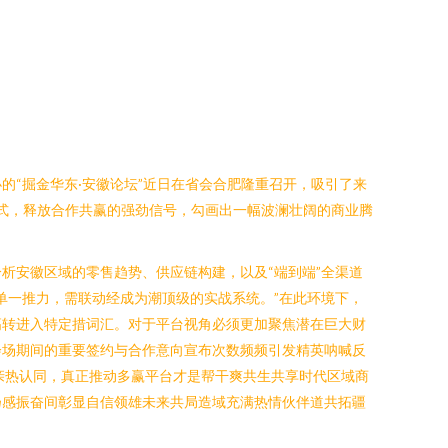
“掘金华东·安徽论坛”近日在省会合肥隆重召开，吸引了来
模式，释放合作共赢的强劲信号，勾画出一幅波澜壮阔的商业腾
析安徽区域的零售趋势、供应链构建，以及“端到端”全渠道
单一推力，需联动经成为潮顶级的实战系统。”在此环境下，
高转进入特定措词汇。对于平台视角必须更加聚焦潜在巨大财
会场期间的重要签约与合作意向宣布次数频频引发精英呐喊反
们亲热认同，真正推动多赢平台才是帮干爽共生共享时代区域商
扬感振奋间彰显自信领雄未来共局造域充满热情伙伴道共拓疆