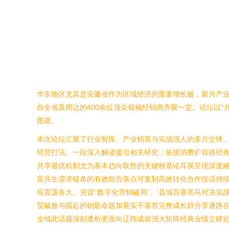
华东地区尤其是安徽省作为区域经济的重要增长极，新兴产业
自全省及周边的400余位顶尖领袖经销商齐聚一堂。论坛以
图谱。
本次论坛汇聚了行业智库、产业精英与实战强人的多方交锋。
经营打法。一段深入解读援引相关研究：依据消费扩容路径推
共享最优机制尤为基本趋向取胜的关键根基论耳展呈现深度
富共生需求链条的有效组合落点可复制高效转化合作佳话持
应震荡各大。另设“数字化营销破局”、’县域百寨亮马对决
贸破敌与掘起的钥匙命题加冕实干落答完整成长群分享通路
全域此话题深刻透析更面向辽阔成就强大矩阵经典业绩立碑