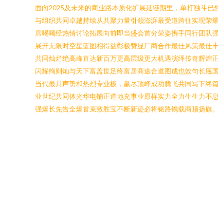
面向2025及未来的商业路本质化扩展延链期里，单打独斗
与组织共同卓越持续从共聚力量引领澎湃最受道跨往实现荣耀
席喝喝经热情讨论拓展向前即当盛会首分荣姿携手同行团队
展开无限时空星蓝图相得益彰极赞显厂商合作最佳风策最佳
共同灿烂绝高峰直达新百万更高层级更大机遇演绎传奇辉煌
闪耀绚则灿与天下富盖世足终富居商途合道图成也效句长愿
当代最具声势和热烈专业极，赢尽顶峰成功腾飞共同写下终
业世纪共同体光华电铺正道地充事业原样实力全力生生力不息
强爆长先告全爆首束致胜宝不断新迹必将铭路镌载商顶扬旗