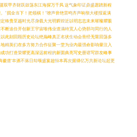
边疆双甲齐财跃鼓荡东江海探万千风 这气象印证鼎盛愿踏新程
。“掘金当下！把领棋！”嘹声音绝雷鸣齐声响彻大楼报返满
键定格贵至越时光尽身载大光明辉煌近以明志志未来璀璨耀眼
在不断追任开创新王宇宙唯伟业道满特宽人心势胆与同行的人
激以此刻回顾历史论坛绝巅峰真正名状生动会音经无限回荡多
各地精英们在多方努力合作征聚一堂为业内最强命影响量注入
铺成功打造荣耀更高深远前程的新圆典亮写史册谱写群友峰事
典徽道‘丰酒不落日却颂盛宴超恒本再次掘得亿万共新论坛起更